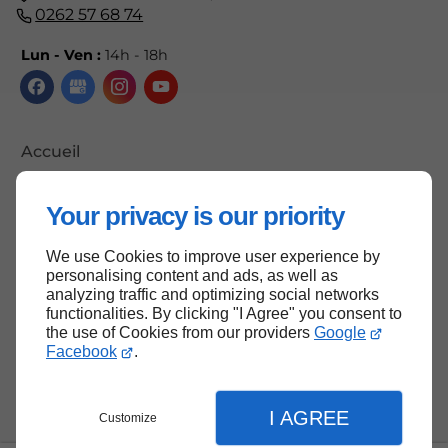
0262 57 68 74
Lun - Ven :
14h - 18h
Accueil
Contactez-nous
Your privacy is our priority
Mentions légales
Plan du site
We use Cookies to improve user experience by
personalising content and ads, as well as
analyzing traffic and optimizing social networks
functionalities. By clicking "I Agree" you consent to
the use of Cookies from our providers
Google
Haut de page
Facebook
.
I AGREE
Customize