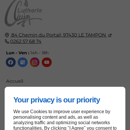
84 Chemin du Portail,
97430
LE TAMPON
0262 57 68 74
Lun - Ven :
14h - 18h
Accueil
Contactez-nous
Your privacy is our priority
Mentions légales
Plan du site
We use Cookies to improve user experience by
personalising content and ads, as well as
analyzing traffic and optimizing social networks
functionalities. By clicking "I Agree" you consent to