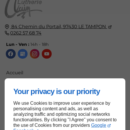
84 Chemin du Portail,
97430
LE TAMPON
0262 57 68 74
Lun - Ven :
14h - 18h
Accueil
Contactez-nous
Your privacy is our priority
Mentions légales
Plan du site
We use Cookies to improve user experience by
personalising content and ads, as well as
analyzing traffic and optimizing social networks
functionalities. By clicking "I Agree" you consent to
the use of Cookies from our providers
Google
Haut de page